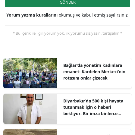
GÖNDER
Yorum yazma kurallarını
okumuş ve kabul etmiş sayılırsınız
* Bu içerik ile ilgili yorum yok, ilk yorumu siz yazın, tartışalım *
Bağlar’da yönetim kadınlara
emanet: Kardelen Merkezi’nin
rotasını onlar çizecek
Diyarbakır’da 500 kişi hayata
tutunmak için o haberi
bekliyor: Bir imza binlerce
umut olabilir