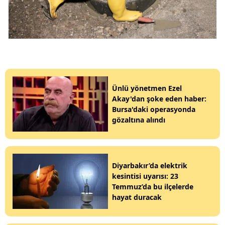
Ünlü yönetmen Ezel
Akay'dan şoke eden haber:
Bursa'daki operasyonda
gözaltına alındı
Diyarbakır’da elektrik
kesintisi uyarısı: 23
Temmuz’da bu ilçelerde
hayat duracak