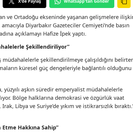
X'de Paylaş
Whatsapp'tan Gönder
 İran ve Ortadoğu ekseninde yaşanan gelişmelere ilişki
amacıyla Diyarbakır Gazeteciler Cemiyeti’nde basın
f adına açıklamayı Hafize İpek yaptı.
lelerle Şekillendiriliyor”
 müdahalelerle şekillendirilmeye çalışıldığını belirte
maların küresel güç dengeleriyle bağlantılı olduğunu
, yüzyılı aşkın süredir emperyalist müdahalelerle
lıyor. Bölge halklarına demokrasi ve özgürlük vaat
rak, Libya ve Suriye’de yıkım ve istikrarsızlık bıraktı.
in Etme Hakkına Sahip”