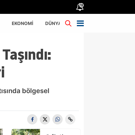
12
EKONOMİ
DÜNYA
TÜRKİYE
Taşındı:
i
ntısında bölgesel