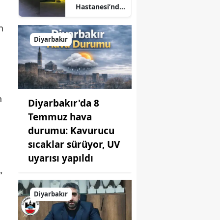
Hastanesi’nde
korku dolu
n
anlar: Şifa
arayanlar
Diyarbakır
köpek
sürülerinin
arasında kaldı
n
Diyarbakır'da 8
Temmuz hava
durumu: Kavurucu
sıcaklar sürüyor, UV
uyarısı yapıldı
”
Diyarbakır