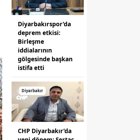
Diyarbakırspor’da
deprem etkisi:
Birleşme
iddialarının
gölgesinde başkan
istifa etti
Diyarbakır
CHP Diyarbakır’da
yeni dönem: Sertaç