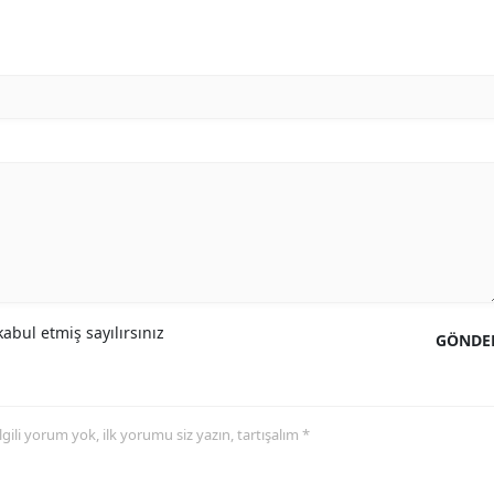
abul etmiş sayılırsınız
GÖNDE
 ilgili yorum yok, ilk yorumu siz yazın, tartışalım *