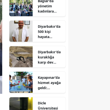
Bağlar’da
yönetim
kadınlara
emanet:
Kardelen
Diyarbakır’da
Merkezi’nin
500 kişi
rotasını onlar
hayata
çizecek
tutunmak için
o haberi
Diyarbakır'da
bekliyor: Bir
kuraklığa
imza binlerce
karşı dev
umut olabilir
seferberlik: 47
gölet hayat
Kayapınar’da
buluyor
hizmet ayağa
geldi:
Harmanardı’n
da 7’den 70’e
Dicle
yüzler güldü
Üniversitesi