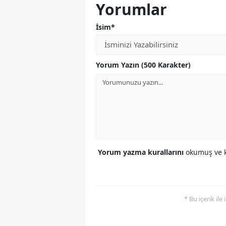
Yorumlar
İsim*
Yorum Yazın (500 Karakter)
Yorum yazma kurallarını
okumuş ve k
* Bu içerik ile