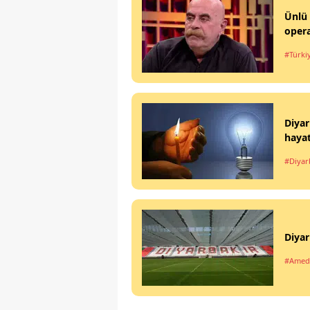
Ünlü 
opera
#Türki
Diyar
haya
#Diyar
Diyar
#Amed