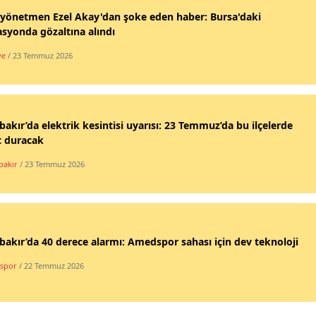
yönetmen Ezel Akay'dan şoke eden haber: Bursa'daki
syonda gözaltına alındı
ye
/ 23 Temmuz 2026
bakır’da elektrik kesintisi uyarısı: 23 Temmuz’da bu ilçelerde
t duracak
bakır
/ 23 Temmuz 2026
bakır’da 40 derece alarmı: Amedspor sahası için dev teknoloji
spor
/ 22 Temmuz 2026