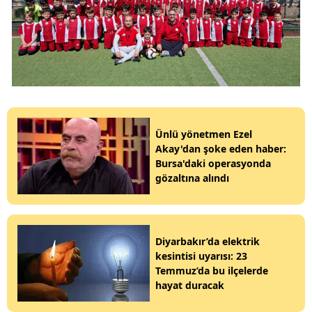
Ünlü yönetmen Ezel
Akay'dan şoke eden haber:
Bursa'daki operasyonda
gözaltına alındı
Diyarbakır’da elektrik
kesintisi uyarısı: 23
Temmuz’da bu ilçelerde
hayat duracak