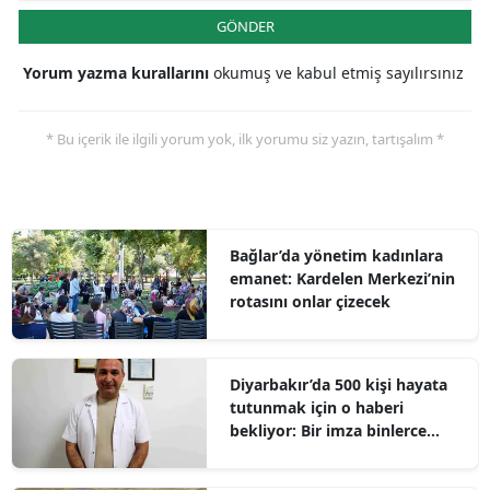
GÖNDER
Yorum yazma kurallarını
okumuş ve kabul etmiş sayılırsınız
* Bu içerik ile ilgili yorum yok, ilk yorumu siz yazın, tartışalım *
Bağlar’da yönetim kadınlara
emanet: Kardelen Merkezi’nin
rotasını onlar çizecek
Diyarbakır’da 500 kişi hayata
tutunmak için o haberi
bekliyor: Bir imza binlerce
umut olabilir