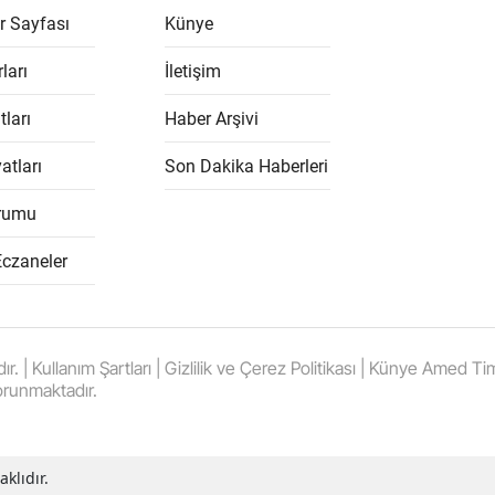
r Sayfası
Künye
ları
İletişim
tları
Haber Arşivi
atları
Son Dakika Haberleri
rumu
Eczaneler
 Kullanım Şartları | Gizlilik ve Çerez Politikası | Künye Amed Times
orunmaktadır.
klıdır.