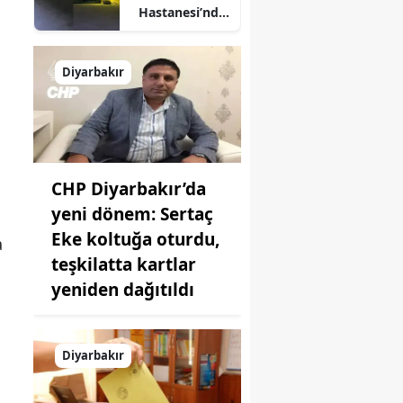
Hastanesi’nde
korku dolu
anlar: Şifa
arayanlar
Diyarbakır
köpek
sürülerinin
arasında kaldı
CHP Diyarbakır’da
yeni dönem: Sertaç
Eke koltuğa oturdu,
a
teşkilatta kartlar
yeniden dağıtıldı
Diyarbakır