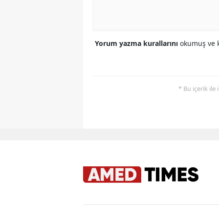
Yorum yazma kurallarını
okumuş ve k
* Bu içerik ile