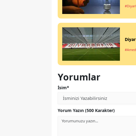
#Diyar
Diyar
#Amed
Yorumlar
İsim*
Yorum Yazın (500 Karakter)