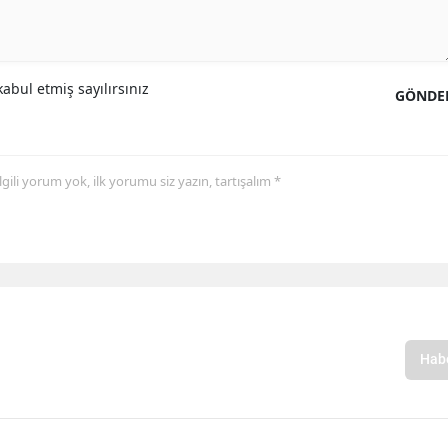
abul etmiş sayılırsınız
GÖNDE
 ilgili yorum yok, ilk yorumu siz yazın, tartışalım *