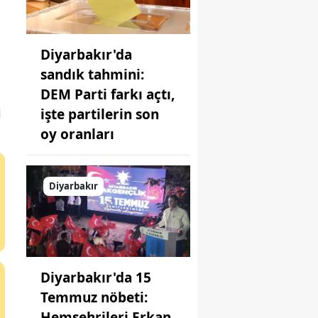
Diyarbakır'da
sandık tahmini:
DEM Parti farkı açtı,
i
işte partilerin son
oy oranları
Diyarbakır
Diyarbakır'da 15
Temmuz nöbeti:
Hemşehrileri Erkan