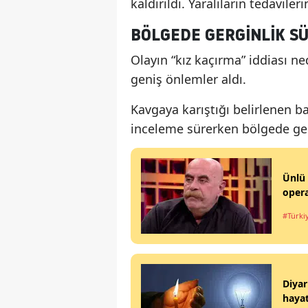
kaldırıldı. Yaralıların tedavile
BÖLGEDE GERGINLIK S
Olayın “kız kaçırma” iddiası ne
geniş önlemler aldı.
Kavgaya karıştığı belirlenen bazı
inceleme sürerken bölgede gerg
Ünlü 
opera
#Türki
Diyar
haya