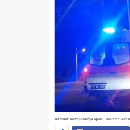
KAYNAK: mezopotamya ajansı
Okunma Süresi: