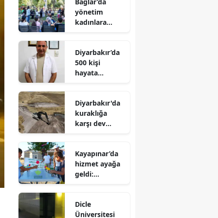
Bağlar’da
yönetim
kadınlara
emanet:
Kardelen
Diyarbakır’da
Merkezi’nin
500 kişi
rotasını onlar
hayata
çizecek
tutunmak için
o haberi
Diyarbakır'da
bekliyor: Bir
kuraklığa
imza binlerce
karşı dev
umut olabilir
seferberlik: 47
gölet hayat
Kayapınar’da
buluyor
hizmet ayağa
geldi:
Harmanardı’n
da 7’den 70’e
Dicle
yüzler güldü
Üniversitesi