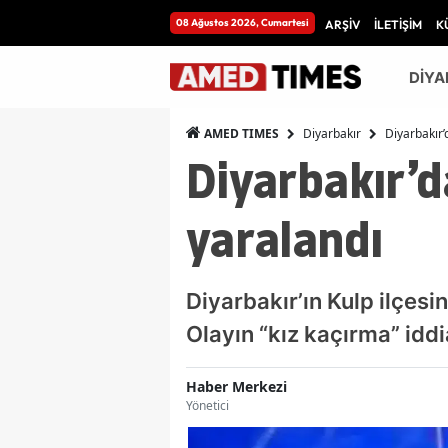
08 Ağustos 2026, Cumartesi
ARŞİV
İLETİŞİM
K
DİYA
Diyarbakır
Diyarbakır’d
AMED TIMES
Diyarbakır’da
yaralandı
Diyarbakır’ın Kulp ilçesin
Olayın “kız kaçırma” iddi
Haber Merkezi
Yönetici