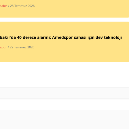
bakır
/ 23 Temmuz 2026
bakır’da 40 derece alarmı: Amedspor sahası için dev teknoloji
spor
/ 22 Temmuz 2026