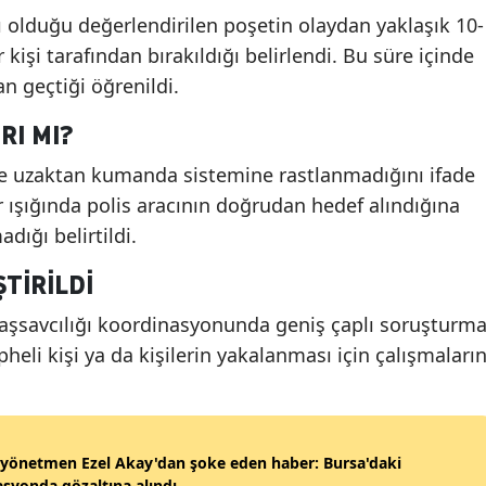
cı olduğu değerlendirilen poşetin olaydan yaklaşık 10-
 kişi tarafından bırakıldığı belirlendi. Bu süre içinde
an geçtiği öğrenildi.
RI MI?
nde uzaktan kumanda sistemine rastlanmadığını ifade
r ışığında polis aracının doğrudan hedef alındığına
dığı belirtildi.
TIRILDI
aşsavcılığı koordinasyonunda geniş çaplı soruşturm
pheli kişi ya da kişilerin yakalanması için çalışmaların
yönetmen Ezel Akay'dan şoke eden haber: Bursa'daki
syonda gözaltına alındı