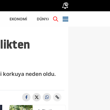
12
EKONOMİ
DÜNYA
TÜRKİYE
likten
i korkuya neden oldu.