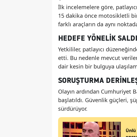
İlk incelemelere göre, patlayı
15 dakika önce motosikletli bir
farklı araçların da aynı noktad
HEDEFE YÖNELIK SALDI
Yetkililer, patlayıcı düzeneği
etti. Bu nedenle mevcut verile
dair kesin bir bulguya ulaşılama
SORUŞTURMA DERINLEŞ
Olayın ardından Cumhuriyet B
başlatıldı. Güvenlik güçleri, şü
sürdürüyor.
Ünlü 
opera