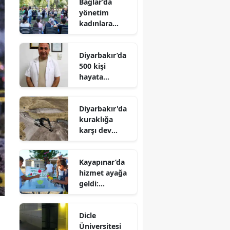
Bağlar’da
yönetim
kadınlara
emanet:
Kardelen
Diyarbakır’da
Merkezi’nin
500 kişi
rotasını onlar
hayata
çizecek
tutunmak için
o haberi
Diyarbakır'da
bekliyor: Bir
kuraklığa
imza binlerce
karşı dev
umut olabilir
seferberlik: 47
gölet hayat
Kayapınar’da
buluyor
hizmet ayağa
geldi:
Harmanardı’n
da 7’den 70’e
Dicle
yüzler güldü
Üniversitesi