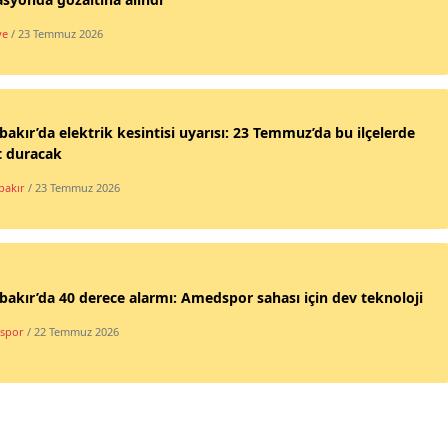
ye
/ 23 Temmuz 2026
bakır’da elektrik kesintisi uyarısı: 23 Temmuz’da bu ilçelerde
t duracak
bakır
/ 23 Temmuz 2026
bakır’da 40 derece alarmı: Amedspor sahası için dev teknoloji
spor
/ 22 Temmuz 2026