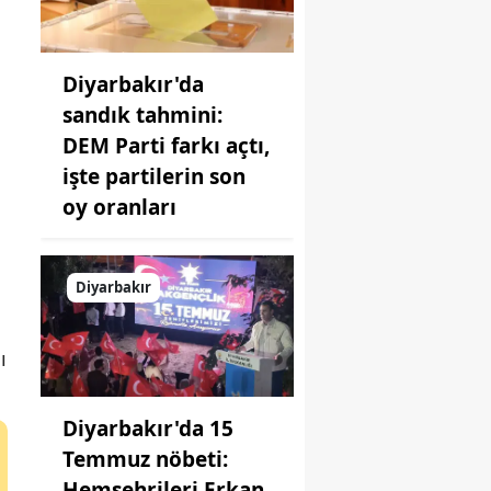
Diyarbakır'da
sandık tahmini:
DEM Parti farkı açtı,
işte partilerin son
oy oranları
Diyarbakır
a
ı
Diyarbakır'da 15
Temmuz nöbeti:
Hemşehrileri Erkan