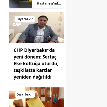
Hastanesi’nde
korku dolu
anlar: Şifa
arayanlar
Diyarbakır
köpek
sürülerinin
arasında kaldı
CHP Diyarbakır’da
yeni dönem: Sertaç
Eke koltuğa oturdu,
teşkilatta kartlar
yeniden dağıtıldı
Diyarbakır