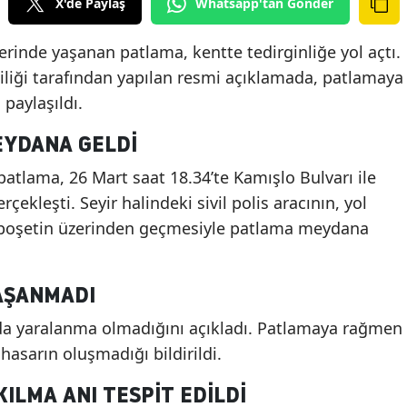
X'de Paylaş
Whatsapp'tan Gönder
rinde yaşanan patlama, kentte tedirginliğe yol açtı.
iliği tarafından yapılan resmi açıklamada, patlamaya
 paylaşıldı.
EYDANA GELDI
e patlama, 26 Mart saat 18.34’te Kamışlo Bulvarı ile
ekleşti. Seyir halindeki sivil polis aracının, yol
r poşetin üzerinden geçmesiyle patlama meydana
YAŞANMADI
a da yaralanma olmadığını açıkladı. Patlamaya rağmen
hasarın oluşmadığı bildirildi.
KILMA ANI TESPIT EDILDI