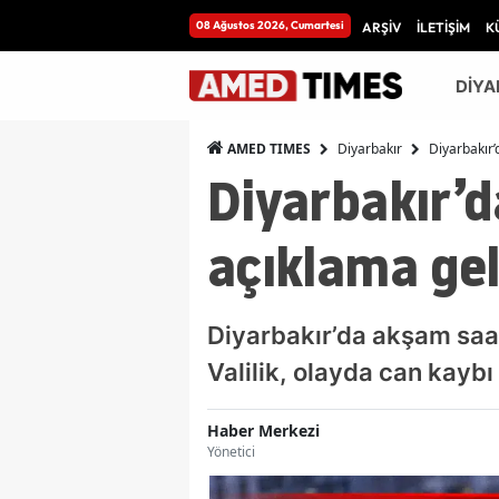
08 Ağustos 2026, Cumartesi
ARŞİV
İLETİŞİM
K
DİYA
Diyarbakır
Diyarbakır’
AMED TIMES
Diyarbakır’d
açıklama gel
Diyarbakır’da akşam saa
Valilik, olayda can kayb
Haber Merkezi
Yönetici