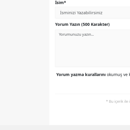
İsim*
Yorum Yazın (500 Karakter)
Yorum yazma kurallarını
okumuş ve k
* Bu içerik ile