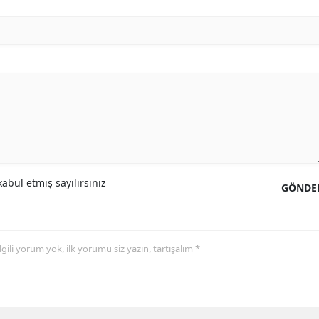
abul etmiş sayılırsınız
GÖNDE
 ilgili yorum yok, ilk yorumu siz yazın, tartışalım *