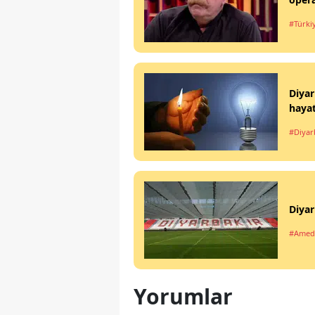
#Türki
Diyar
haya
#Diyar
Diyar
#Amed
Yorumlar