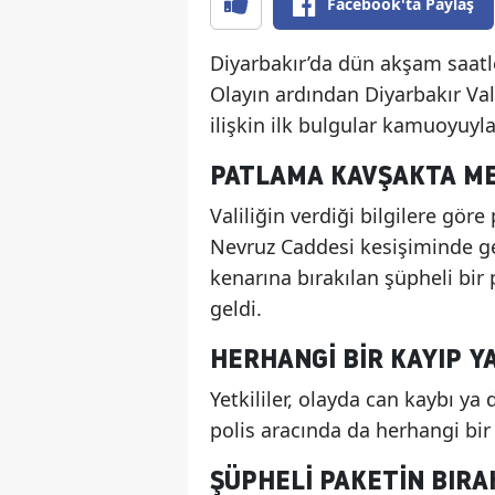
Facebook'ta Paylaş
Diyarbakır’da dün akşam saatle
Olayın ardından Diyarbakır Val
ilişkin ilk bulgular kamuoyuyla
PATLAMA KAVŞAKTA M
Valiliğin verdiği bilgilere gör
Nevruz Caddesi kesişiminde gerç
kenarına bırakılan şüpheli bi
geldi.
HERHANGI BIR KAYIP 
Yetkililer, olayda can kaybı y
polis aracında da herhangi bir 
ŞÜPHELI PAKETIN BIRA