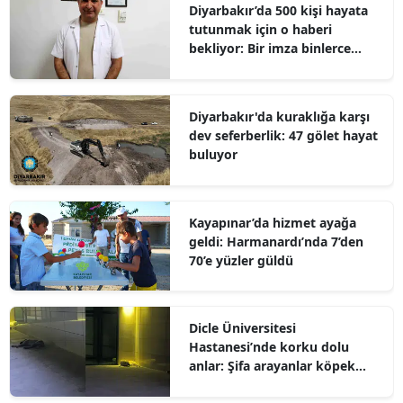
Diyarbakır’da 500 kişi hayata
tutunmak için o haberi
bekliyor: Bir imza binlerce
umut olabilir
Diyarbakır'da kuraklığa karşı
dev seferberlik: 47 gölet hayat
buluyor
Kayapınar’da hizmet ayağa
geldi: Harmanardı’nda 7’den
70’e yüzler güldü
Dicle Üniversitesi
Hastanesi’nde korku dolu
anlar: Şifa arayanlar köpek
sürülerinin arasında kaldı