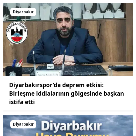
Diyarbakır
Diyarbakırspor’da deprem etkisi:
Birleşme iddialarının gölgesinde başkan
istifa etti
Diyarbakır