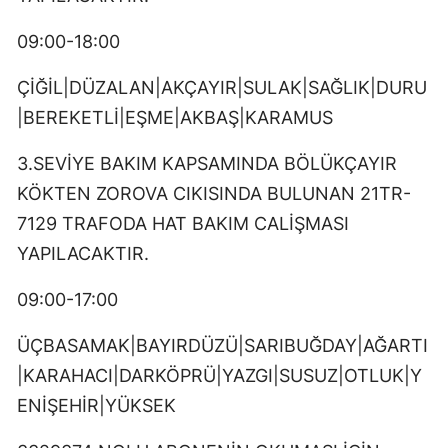
09:00-18:00
ÇİĞİL|DÜZALAN|AKÇAYIR|SULAK|SAĞLIK|DURU
|BEREKETLİ|EŞME|AKBAŞ|KARAMUS
3.SEVİYE BAKIM KAPSAMINDA BÖLÜKÇAYIR
KÖKTEN ZOROVA CIKISINDA BULUNAN 21TR-
7129 TRAFODA HAT BAKIM CALİŞMASI
YAPILACAKTIR.
09:00-17:00
ÜÇBASAMAK|BAYIRDÜZÜ|SARIBUĞDAY|AĞARTI
|KARAHACI|DARKÖPRÜ|YAZGI|SUSUZ|OTLUK|Y
ENİŞEHİR|YÜKSEK