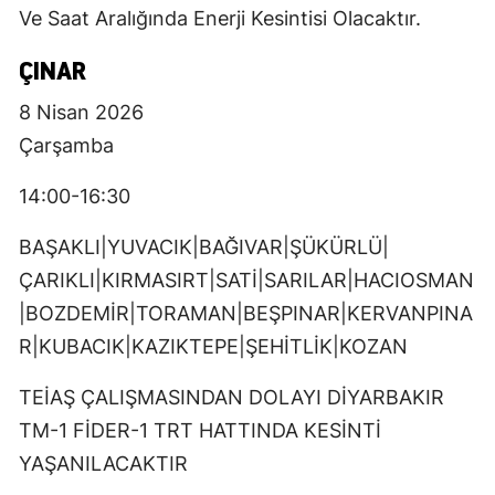
Ve Saat Aralığında Enerji Kesintisi Olacaktır.
ÇINAR
8 Nisan 2026
Çarşamba
14:00-16:30
BAŞAKLI|YUVACIK|BAĞIVAR|ŞÜKÜRLÜ|
ÇARIKLI|KIRMASIRT|SATİ|SARILAR|HACIOSMAN
|BOZDEMİR|TORAMAN|BEŞPINAR|KERVANPINA
R|KUBACIK|KAZIKTEPE|ŞEHİTLİK|KOZAN
TEİAŞ ÇALIŞMASINDAN DOLAYI DİYARBAKIR
TM-1 FİDER-1 TRT HATTINDA KESİNTİ
YAŞANILACAKTIR