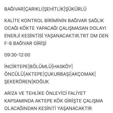
BAĞIVAR|ÇARIKLI|ŞEHİTLİK|ŞÜKÜRLÜ
KALİTE KONTROL BİRİMİNİN BAĞIVAR SAĞLIK
OCAĞI KÖKTE YAPACAĞI ÇALIŞMASAN DOLAYI
ENERJİ KESİNTİSİ YAŞANACAKTIR.TRT DM DEN
F-8 BAĞIVAR GİRİŞİ
09:30-12:00
İNCİRTEPE|BÖLÜMLÜ|HASKÖY|
ÖNCÜLÜ|AKTEPE|ÇUKURBAŞI|AKÇOMAK|
ŞEKERÖREN|KOĞUK
ARIZA VE TEHLİKE ÖNLEYİCİ FALİYET
KAPSAMINDA AKTEPE KÖK GİRİŞTE ÇALIŞMA
OLACAĞINDAN KESİNTİ YAŞANACAKTIR