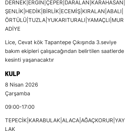
DERNEK|ERGİN|ÇEPER|DARALAN|KARAHASAN|
ŞENLİK|HEDİK|BİRLİK|ECEMİŞ|KIRALAN|ABALI|
ÖRTÜLÜ|TUZLA|YUKARITURALI|YAMAÇLI|MUR
ADİYE
Lice, Cevat kök Tapantepe Çıkışında 3.seviye
bakım ekipleri çalışacağından belirtilen saatlerde
kesinti yaşanacaktır
KULP
8 Nisan 2026
Çarşamba
09:00-17:00
TEPECİK|KARABULAK|ALACA|AĞAÇKORUR|YAY
LAK