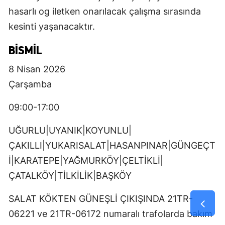
hasarlı og iletken onarılacak çalışma sırasında
kesinti yaşanacaktır.
BISMIL
8 Nisan 2026
Çarşamba
09:00-17:00
UĞURLU|UYANIK|KOYUNLU|
ÇAKILLI|YUKARISALAT|HASANPINAR|GÜNGEÇT
İ|KARATEPE|YAĞMURKÖY|ÇELTİKLİ|
ÇATALKÖY|TİLKİLİK|BAŞKÖY
SALAT KÖKTEN GÜNEŞLİ ÇIKIŞINDA 21TR-
06221 ve 21TR-06172 numaralı trafolarda bakım