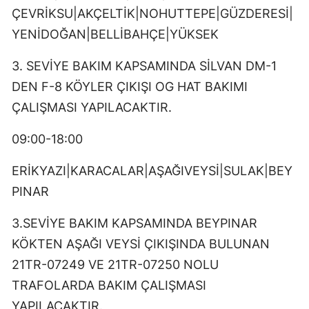
ÇEVRİKSU|AKÇELTİK|NOHUTTEPE|GÜZDERESİ|
YENİDOĞAN|BELLİBAHÇE|YÜKSEK
3. SEVİYE BAKIM KAPSAMINDA SİLVAN DM-1
DEN F-8 KÖYLER ÇIKIŞI OG HAT BAKIMI
ÇALIŞMASI YAPILACAKTIR.
09:00-18:00
ERİKYAZI|KARACALAR|AŞAĞIVEYSİ|SULAK|BEY
PINAR
3.SEVİYE BAKIM KAPSAMINDA BEYPINAR
KÖKTEN AŞAĞI VEYSİ ÇIKIŞINDA BULUNAN
21TR-07249 VE 21TR-07250 NOLU
TRAFOLARDA BAKIM ÇALIŞMASI
YAPILACAKTIR.