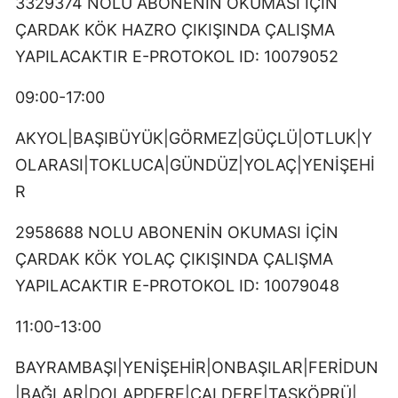
3329374 NOLU ABONENİN OKUMASI İÇİN
ÇARDAK KÖK HAZRO ÇIKIŞINDA ÇALIŞMA
YAPILACAKTIR E-PROTOKOL ID: 10079052
09:00-17:00
AKYOL|BAŞIBÜYÜK|GÖRMEZ|GÜÇLÜ|OTLUK|Y
OLARASI|TOKLUCA|GÜNDÜZ|YOLAÇ|YENİŞEHİ
R
2958688 NOLU ABONENİN OKUMASI İÇİN
ÇARDAK KÖK YOLAÇ ÇIKIŞINDA ÇALIŞMA
YAPILACAKTIR E-PROTOKOL ID: 10079048
11:00-13:00
BAYRAMBAŞI|YENİŞEHİR|ONBAŞILAR|FERİDUN
|BAĞLAR|DOLAPDERE|ÇALDERE|TAŞKÖPRÜ|