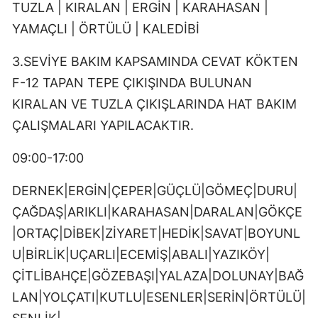
TUZLA | KIRALAN | ERGİN | KARAHASAN |
YAMAÇLI | ÖRTÜLÜ | KALEDİBİ
3.SEVİYE BAKIM KAPSAMINDA CEVAT KÖKTEN
F-12 TAPAN TEPE ÇIKIŞINDA BULUNAN
KIRALAN VE TUZLA ÇIKIŞLARINDA HAT BAKIM
ÇALIŞMALARI YAPILACAKTIR.
09:00-17:00
DERNEK|ERGİN|ÇEPER|GÜÇLÜ|GÖMEÇ|DURU|
ÇAĞDAŞ|ARIKLI|KARAHASAN|DARALAN|GÖKÇE
|ORTAÇ|DİBEK|ZİYARET|HEDİK|SAVAT|BOYUNL
U|BİRLİK|UÇARLI|ECEMİŞ|ABALI|YAZIKÖY|
ÇİTLİBAHÇE|GÖZEBAŞI|YALAZA|DOLUNAY|BAĞ
LAN|YOLÇATI|KUTLU|ESENLER|SERİN|ÖRTÜLÜ|