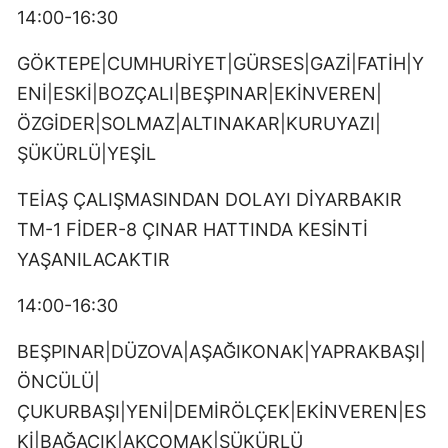
14:00-16:30
GÖKTEPE|CUMHURİYET|GÜRSES|GAZİ|FATİH|Y
ENİ|ESKİ|BOZÇALI|BEŞPINAR|EKİNVEREN|
ÖZGİDER|SOLMAZ|ALTINAKAR|KURUYAZI|
ŞÜKÜRLÜ|YEŞİL
TEİAŞ ÇALIŞMASINDAN DOLAYI DİYARBAKIR
TM-1 FİDER-8 ÇINAR HATTINDA KESİNTİ
YAŞANILACAKTIR
14:00-16:30
BEŞPINAR|DÜZOVA|AŞAĞIKONAK|YAPRAKBAŞI|
ÖNCÜLÜ|
ÇUKURBAŞI|YENİ|DEMİRÖLÇEK|EKİNVEREN|ES
Kİ|BAĞACIK|AKÇOMAK|ŞÜKÜRLÜ