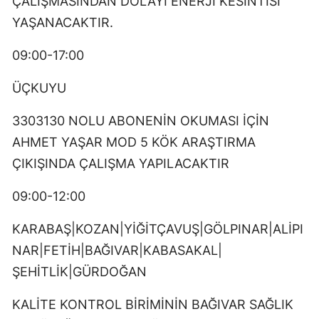
ÇALIŞMASINDAN DOLAYI ENERJİ KESİNTİSİ
YAŞANACAKTIR.
09:00-17:00
ÜÇKUYU
3303130 NOLU ABONENİN OKUMASI İÇİN
AHMET YAŞAR MOD 5 KÖK ARAŞTIRMA
ÇIKIŞINDA ÇALIŞMA YAPILACAKTIR
09:00-12:00
KARABAŞ|KOZAN|YİĞİTÇAVUŞ|GÖLPINAR|ALİPI
NAR|FETİH|BAĞIVAR|KABASAKAL|
ŞEHİTLİK|GÜRDOĞAN
KALİTE KONTROL BİRİMİNİN BAĞIVAR SAĞLIK