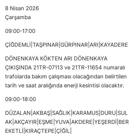
8 Nisan 2026
Çarşamba
09:00-17:00
ÇİĞDEMLİ|TAŞPINAR|GÜRPINAR|ARI|KAYADERE
DÖNENKAYA KÖKTEN ARI DÖNENKAYA
ÇIKIŞINDA 21TR-07113 ve 21TR-11654 numaralı
trafolarda bakım çalışması olacağından belirtilen
tarih ve saat aralığında enerji kesintisi olacaktır.
09:00-18:00
DÜZALAN|AKBAŞ|SAĞLIK|KARAMUS|DURU|SUL
AK|AKÇAYIR|EŞME|YUVA|AKDERE|YEŞERDİ|BER
EKETLİ|KIRAÇTEPE|ÇİĞİL|