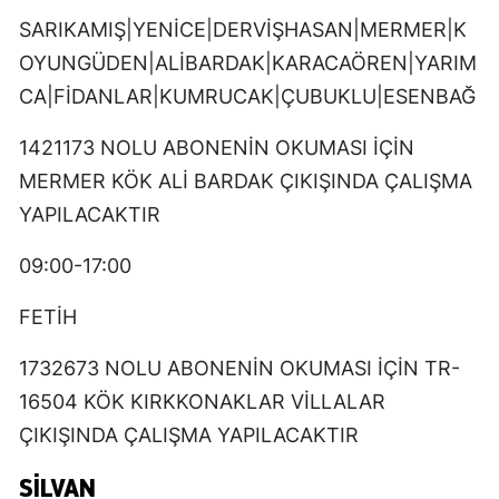
SARIKAMIŞ|YENİCE|DERVİŞHASAN|MERMER|K
OYUNGÜDEN|ALİBARDAK|KARACAÖREN|YARIM
CA|FİDANLAR|KUMRUCAK|ÇUBUKLU|ESENBAĞ
1421173 NOLU ABONENİN OKUMASI İÇİN
MERMER KÖK ALİ BARDAK ÇIKIŞINDA ÇALIŞMA
YAPILACAKTIR
09:00-17:00
FETİH
1732673 NOLU ABONENİN OKUMASI İÇİN TR-
16504 KÖK KIRKKONAKLAR VİLLALAR
ÇIKIŞINDA ÇALIŞMA YAPILACAKTIR
SILVAN