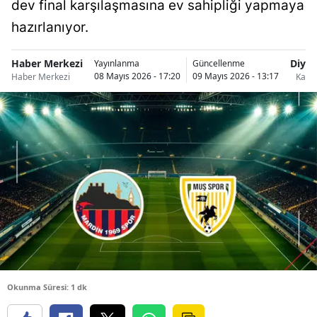
dev final karşılaşmasına ev sahipliği yapmaya
hazırlanıyor.
Haber Merkezi
Diyar
Yayınlanma
Güncellenme
08 Mayıs 2026 - 17:20
09 Mayıs 2026 - 13:17
Haber Merkezi
Kaya
Okunma Süresi: 1 dk