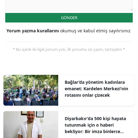
GÖNDER
Yorum yazma kurallarını
okumuş ve kabul etmiş sayılırsınız
* Bu içerik ile ilgili yorum yok, ilk yorumu siz yazın, tartışalım *
Bağlar’da yönetim kadınlara
emanet: Kardelen Merkezi’nin
rotasını onlar çizecek
Diyarbakır’da 500 kişi hayata
tutunmak için o haberi
bekliyor: Bir imza binlerce
umut olabilir