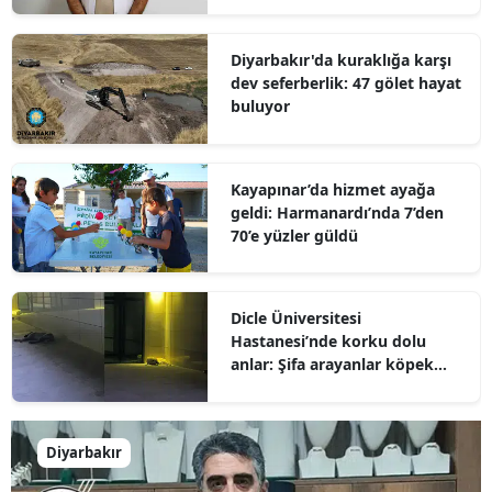
Diyarbakır'da kuraklığa karşı
dev seferberlik: 47 gölet hayat
buluyor
Kayapınar’da hizmet ayağa
geldi: Harmanardı’nda 7’den
70’e yüzler güldü
Dicle Üniversitesi
Hastanesi’nde korku dolu
anlar: Şifa arayanlar köpek
sürülerinin arasında kaldı
Diyarbakır