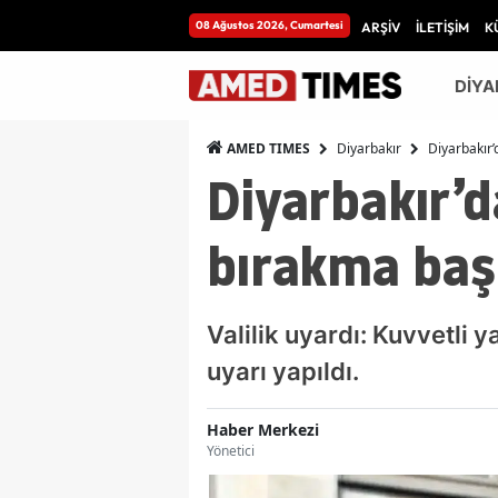
08 Ağustos 2026, Cumartesi
ARŞİV
İLETİŞİM
K
DİYA
Diyarbakır
Diyarbakır’
AMED TIMES
Diyarbakır’d
bırakma baş
Valilik uyardı: Kuvvetli y
uyarı yapıldı.
Haber Merkezi
Yönetici