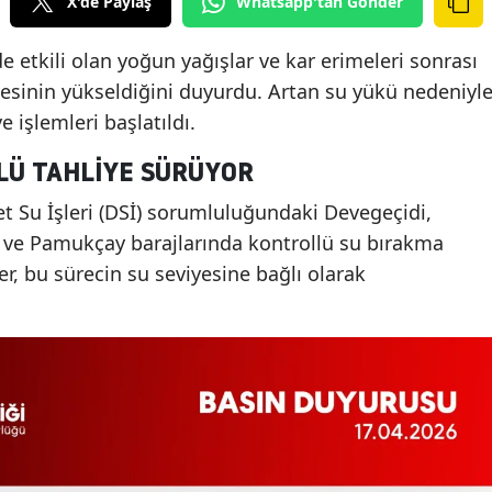
X'de Paylaş
Whatsapp'tan Gönder
de etkili olan yoğun yağışlar ve kar erimeleri sonrası
yesinin yükseldiğini duyurdu. Artan su yükü nedeniyl
e işlemleri başlatıldı.
LÜ TAHLIYE SÜRÜYOR
et Su İşleri (DSİ) sorumluluğundaki Devegeçidi,
y ve Pamukçay barajlarında kontrollü su bırakma
ler, bu sürecin su seviyesine bağlı olarak