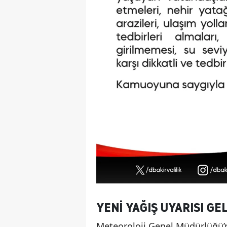
YENI YAĞIŞ UYARISI GE
Meteoroloji Genel Müdürlüğü’n