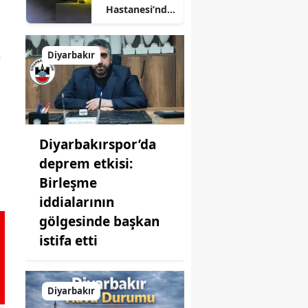
Hastanesi’nde
korku dolu
anlar: Şifa
arayanlar
Diyarbakır
e
köpek
sürülerinin
arasında kaldı
Diyarbakırspor’da
deprem etkisi:
Birleşme
iddialarının
gölgesinde başkan
istifa etti
Diyarbakır