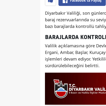
Facebook'ta Paylaş
Diyarbakır Valiliği, son günler
baraj rezervuarlarında su sevi
bazı barajlarda kontrollü tahliy
BARAJLARDA KONTROL
Valilik açıklamasına göre Devl
Ergani, Ambar, Başlar, Kuruça
işlemleri devam ediyor. Yetkili
sürdürülebileceğini belirtti.