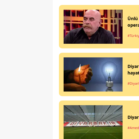
Ünlü 
opera
#Türki
Diyar
haya
#Diyar
Diyar
#Amed