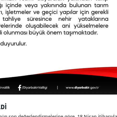
LDI
ün son değerlendirmelerine göre, 18 Nisan itibarıyl