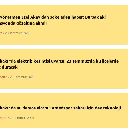
yönetmen Ezel Akay'dan şoke eden haber: Bursa'daki
syonda gözaltına alındı
ye
/ 23 Temmuz 2026
bakır’da elektrik kesintisi uyarısı: 23 Temmuz’da bu ilçelerde
t duracak
bakır
/ 23 Temmuz 2026
bakır’da 40 derece alarmı: Amedspor sahası için dev teknoloji
spor
/ 22 Temmuz 2026