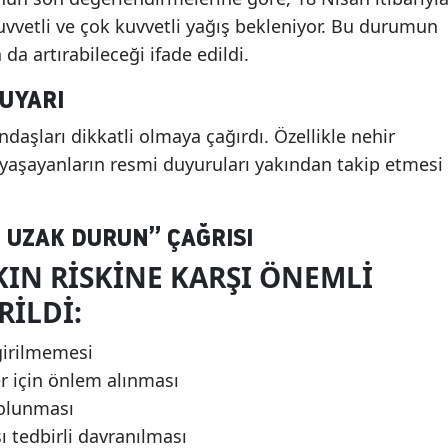
uvvetli ve çok kuvvetli yağış bekleniyor. Bu durumun
da artırabileceği ifade edildi.
UYARI
tandaşları dikkatli olmaya çağırdı. Özellikle nehir
 yaşayanların resmi duyuruları yakından takip etmesi
 UZAK DURUN” ÇAĞRISI
KIN RISKINE KARŞI ÖNEMLI
RILDI:
girilmemesi
er için önlem alınması
 olunması
ı tedbirli davranılması