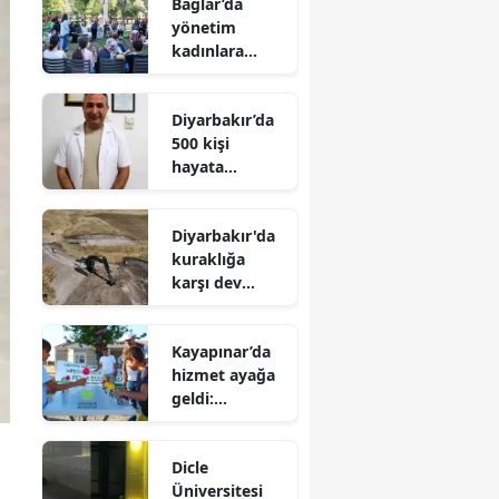
Bağlar’da
yönetim
kadınlara
emanet:
Kardelen
Diyarbakır’da
Merkezi’nin
500 kişi
rotasını onlar
hayata
çizecek
tutunmak için
o haberi
Diyarbakır'da
bekliyor: Bir
kuraklığa
imza binlerce
karşı dev
umut olabilir
seferberlik: 47
gölet hayat
Kayapınar’da
buluyor
hizmet ayağa
geldi:
Harmanardı’n
da 7’den 70’e
Dicle
yüzler güldü
Üniversitesi