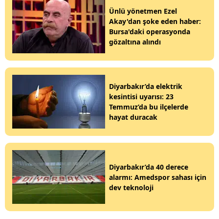
Ünlü yönetmen Ezel
Akay'dan şoke eden haber:
Bursa'daki operasyonda
gözaltına alındı
Diyarbakır’da elektrik
kesintisi uyarısı: 23
Temmuz’da bu ilçelerde
hayat duracak
Diyarbakır’da 40 derece
alarmı: Amedspor sahası için
dev teknoloji