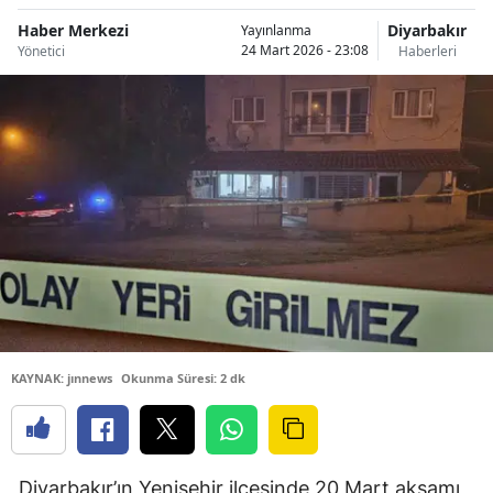
Haber Merkezi
Diyarbakır
Yayınlanma
24 Mart 2026 - 23:08
Yönetici
Haberleri
KAYNAK: jınnews
Okunma Süresi: 2 dk
Diyarbakır’ın Yenişehir ilçesinde 20 Mart akşamı