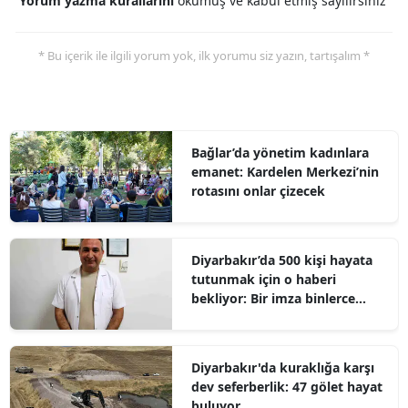
Yorum yazma kurallarını
okumuş ve kabul etmiş sayılırsınız
* Bu içerik ile ilgili yorum yok, ilk yorumu siz yazın, tartışalım *
Bağlar’da yönetim kadınlara
emanet: Kardelen Merkezi’nin
rotasını onlar çizecek
Diyarbakır’da 500 kişi hayata
tutunmak için o haberi
bekliyor: Bir imza binlerce
umut olabilir
Diyarbakır'da kuraklığa karşı
dev seferberlik: 47 gölet hayat
buluyor