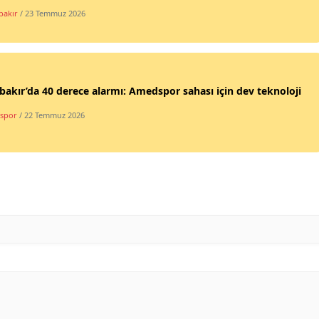
bakır
/ 23 Temmuz 2026
bakır’da 40 derece alarmı: Amedspor sahası için dev teknoloji
spor
/ 22 Temmuz 2026