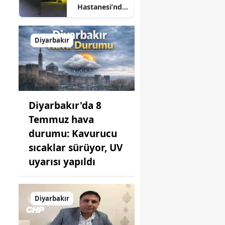
Hastanesi’nde
korku dolu
anlar: Şifa
arayanlar
Diyarbakır
köpek
sürülerinin
arasında kaldı
Diyarbakır'da 8
Temmuz hava
durumu: Kavurucu
sıcaklar sürüyor, UV
uyarısı yapıldı
Diyarbakır