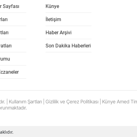
r Sayfası
Künye
ları
İletişim
tları
Haber Arşivi
atları
Son Dakika Haberleri
rumu
Eczaneler
 Kullanım Şartları | Gizlilik ve Çerez Politikası | Künye Amed Times
orunmaktadır.
klıdır.