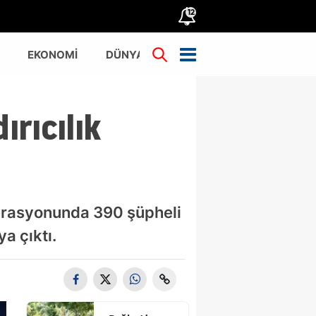
12
EKONOMİ
DÜNYA
TÜRKİYE
ırıcılık
perasyonunda 390 şüpheli
a çıktı.