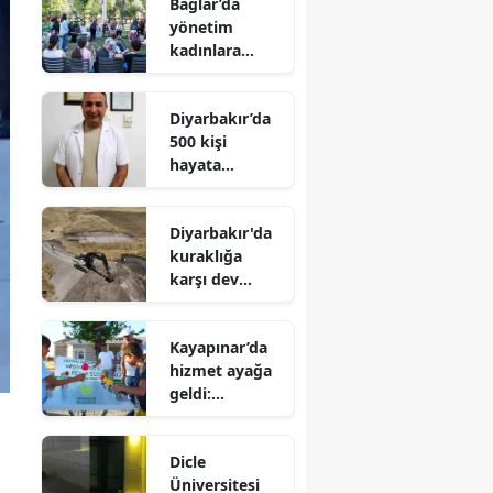
Bağlar’da
yönetim
kadınlara
emanet:
Kardelen
Diyarbakır’da
Merkezi’nin
500 kişi
rotasını onlar
hayata
çizecek
tutunmak için
o haberi
Diyarbakır'da
bekliyor: Bir
kuraklığa
imza binlerce
karşı dev
umut olabilir
seferberlik: 47
gölet hayat
Kayapınar’da
buluyor
hizmet ayağa
geldi:
Harmanardı’n
da 7’den 70’e
Dicle
yüzler güldü
Üniversitesi