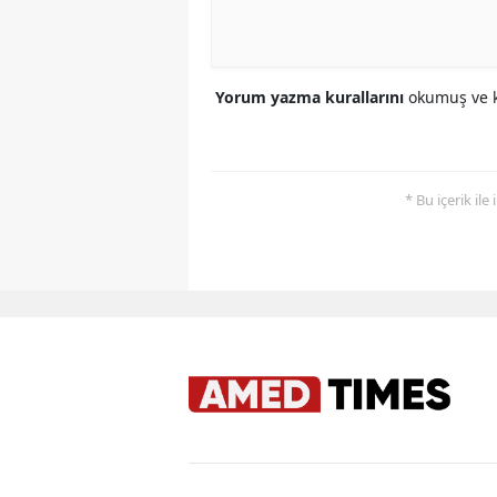
Yorum yazma kurallarını
okumuş ve k
* Bu içerik ile