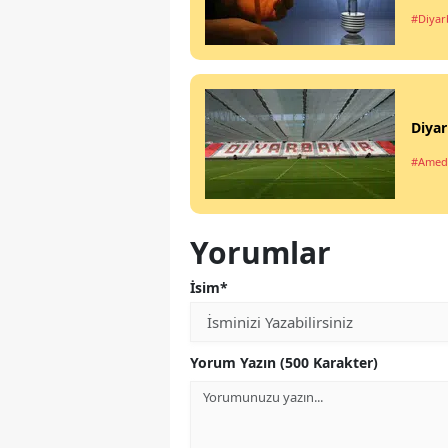
#Diyar
Diyar
#Amed
Yorumlar
İsim*
Yorum Yazın (500 Karakter)