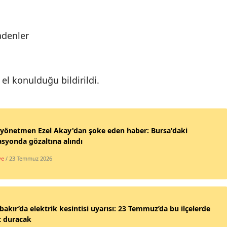
adenler
 el konulduğu bildirildi.
yönetmen Ezel Akay'dan şoke eden haber: Bursa'daki
syonda gözaltına alındı
ye
/ 23 Temmuz 2026
bakır’da elektrik kesintisi uyarısı: 23 Temmuz’da bu ilçelerde
t duracak