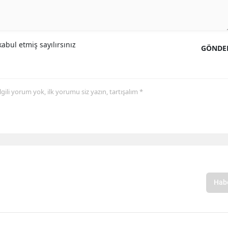
abul etmiş sayılırsınız
GÖNDE
 ilgili yorum yok, ilk yorumu siz yazın, tartışalım *