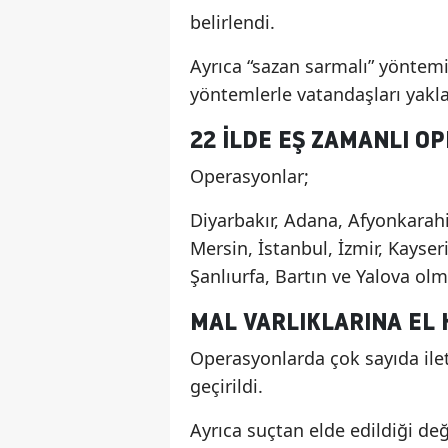
belirlendi.
Ayrıca “sazan sarmalı” yöntemiy
yöntemlerle vatandaşları yaklaş
22 ILDE EŞ ZAMANLI O
Operasyonlar;
Diyarbakır, Adana, Afyonkarahi
Mersin, İstanbul, İzmir, Kayser
Şanlıurfa, Bartın ve Yalova olm
MAL VARLIKLARINA EL
Operasyonlarda çok sayıda ileti
geçirildi.
Ayrıca suçtan elde edildiği değ