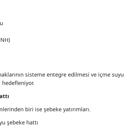
su
(ENH)
ynaklarının sisteme entegre edilmesi ve içme suyu
 hedefleniyor.
attı
lerinden biri ise şebeke yatırımları.
yu şebeke hattı