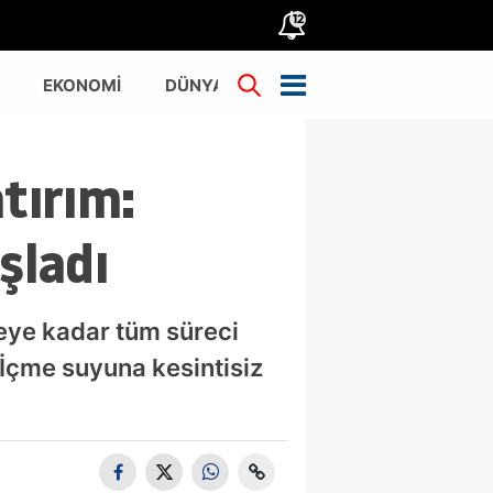
12
EKONOMİ
DÜNYA
TÜRKİYE
tırım:
şladı
eye kadar tüm süreci
 İçme suyuna kesintisiz