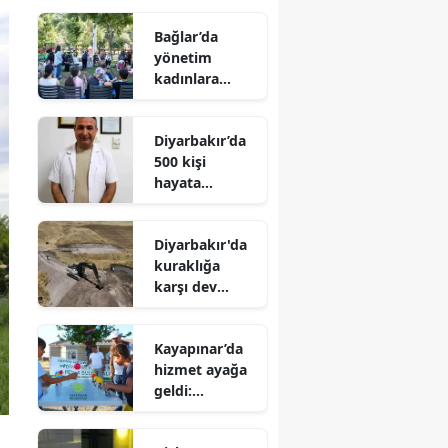
Bağlar’da
yönetim
kadınlara
emanet:
Kardelen
Diyarbakır’da
Merkezi’nin
500 kişi
rotasını onlar
hayata
çizecek
tutunmak için
o haberi
Diyarbakır'da
bekliyor: Bir
kuraklığa
imza binlerce
karşı dev
umut olabilir
seferberlik: 47
gölet hayat
Kayapınar’da
buluyor
hizmet ayağa
geldi:
Harmanardı’n
da 7’den 70’e