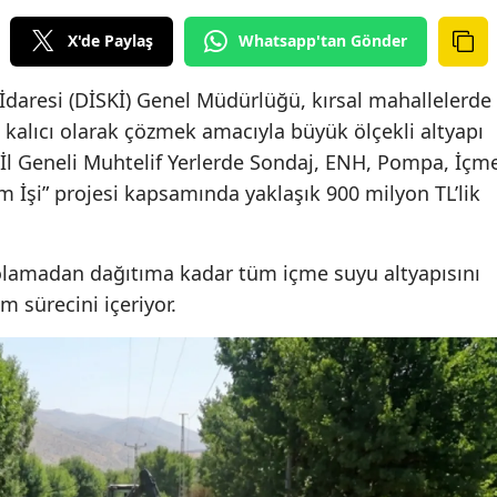
X'de Paylaş
Whatsapp'tan Gönder
İdaresi (DİSKİ) Genel Müdürlüğü, kırsal mahallelerde
kalıcı olarak çözmek amacıyla büyük ölçekli altyapı
ır İl Geneli Muhtelif Yerlerde Sondaj, ENH, Pompa, İçm
 İşi” projesi kapsamında yaklaşık 900 milyon TL’lik
olamadan dağıtıma kadar tüm içme suyu altyapısını
 sürecini içeriyor.