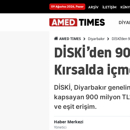
09 Ağustos 2026, Pazar
ARŞİV
İLETİŞİM
KÜNY
DİYA
Diyarbakır
DİSKİ’den 9
AMED TIMES
DİSKİ’den 90
Kırsalda içm
DİSKİ, Diyarbakır geneli
kapsayan 900 milyon TL’l
ve eşit erişim.
Haber Merkezi
Yönetici