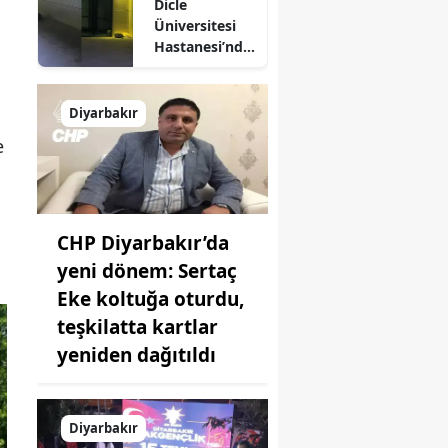
Dicle
yüzler güldü
Üniversitesi
Hastanesi’nde
korku dolu
anlar: Şifa
arayanlar
Diyarbakır
köpek
e
sürülerinin
arasında kaldı
CHP Diyarbakır’da
yeni dönem: Sertaç
Eke koltuğa oturdu,
teşkilatta kartlar
yeniden dağıtıldı
Diyarbakır