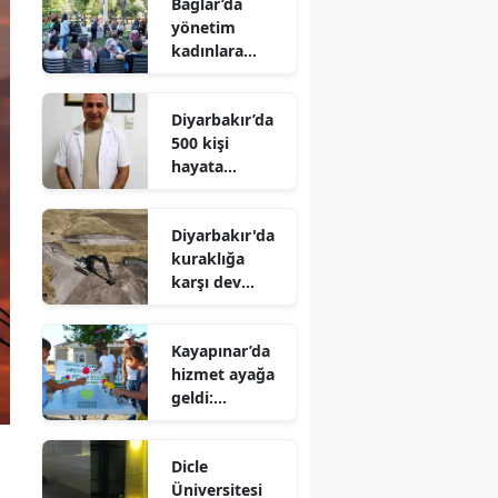
Bağlar’da
yönetim
kadınlara
emanet:
Kardelen
Diyarbakır’da
Merkezi’nin
500 kişi
rotasını onlar
hayata
çizecek
tutunmak için
o haberi
Diyarbakır'da
bekliyor: Bir
kuraklığa
imza binlerce
karşı dev
umut olabilir
seferberlik: 47
gölet hayat
Kayapınar’da
buluyor
hizmet ayağa
geldi:
Harmanardı’n
da 7’den 70’e
Dicle
yüzler güldü
Üniversitesi