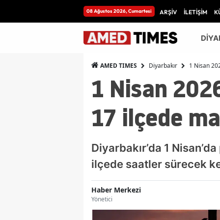
08 Ağustos 2026, Cumartesi
ARŞİV
İLETİŞİM
K
DİYA
Diyarbakır
1 Nisan 202
AMED TIMES
1 Nisan 2026
17 ilçede mah
Diyarbakır’da 1 Nisan’da 
ilçede saatler sürecek k
Haber Merkezi
Yönetici