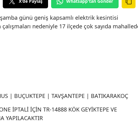
X'de Paylaş
Whatsapp'tan Gönder
rşamba günü geniş kapsamlı elektrik kesintisi
çalışmaları nedeniyle 17 ilçede çok sayıda mahalled
MUS | BUÇUKTEPE | TAVŞANTEPE | BATIKARAKOÇ
E İPTALİ İÇİN TR-14888 KÖK GEYİKTEPE VE
A YAPILACAKTIR