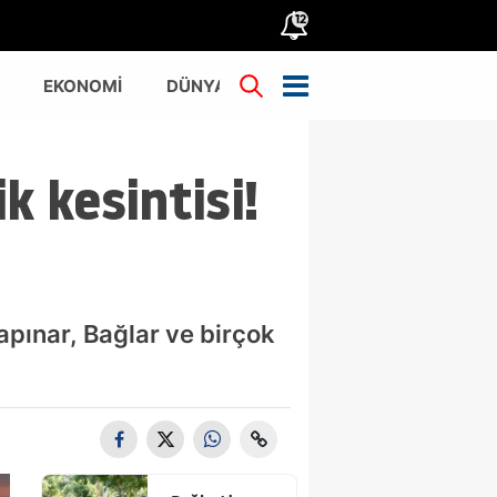
12
EKONOMİ
DÜNYA
TÜRKİYE
k kesintisi!
yapınar, Bağlar ve birçok