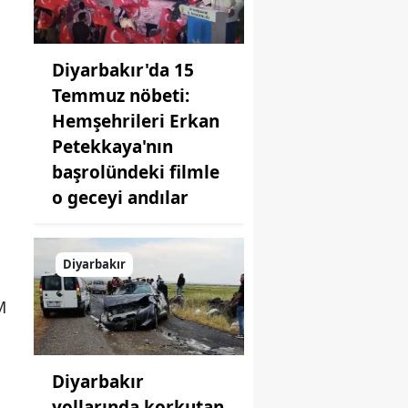
Diyarbakır'da 15
Temmuz nöbeti:
Hemşehrileri Erkan
Petekkaya'nın
başrolündeki filmle
o geceyi andılar
Diyarbakır
M
Diyarbakır
yollarında korkutan