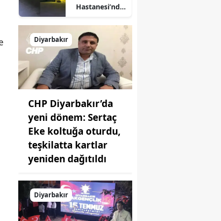
Hastanesi’nde
korku dolu
anlar: Şifa
arayanlar
Diyarbakır
e
köpek
sürülerinin
arasında kaldı
CHP Diyarbakır’da
yeni dönem: Sertaç
Eke koltuğa oturdu,
teşkilatta kartlar
yeniden dağıtıldı
Diyarbakır