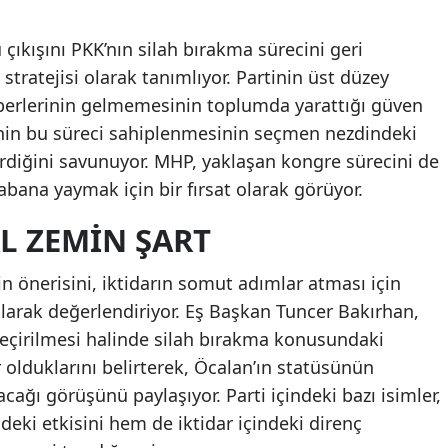
çıkışını PKK’nın silah bırakma sürecini geri
tratejisi olarak tanımlıyor. Partinin üst düzey
haberlerinin gelmemesinin toplumda yarattığı güven
i’nin bu süreci sahiplenmesinin seçmen nezdindeki
erdiğini savunuyor. MHP, yaklaşan kongre sürecini de
abana yaymak için bir fırsat olarak görüyor.
AL ZEMIN ŞART
in önerisini, iktidarın somut adımlar atması için
 olarak değerlendiriyor. Eş Başkan Tuncer Bakırhan,
eçirilmesi halinde silah bırakma konusundaki
olduklarını belirterek, Öcalan’ın statüsünün
cağı görüşünü paylaşıyor. Parti içindeki bazı isimler,
eki etkisini hem de iktidar içindeki direnç