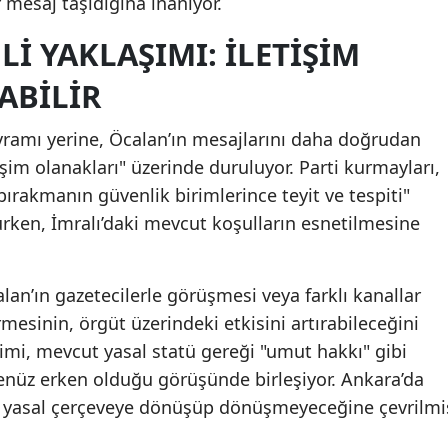
 mesaj taşıdığına inanıyor.
I YAKLAŞIMI: İLETIŞIM
ABILIR
vramı yerine, Öcalan’ın mesajlarını daha doğrudan
işim olanakları" üzerinde duruluyor. Parti kurmayları,
bırakmanın güvenlik birimlerince teyit ve tespiti"
rurken, İmralı’daki mevcut koşulların esnetilmesine
alan’ın gazetecilerle görüşmesi veya farklı kanallar
sinin, örgüt üzerindeki etkisini artırabileceğini
timi, mevcut yasal statü gereği "umut hakkı" gibi
henüz erken olduğu görüşünde birleşiyor. Ankara’da
ir yasal çerçeveye dönüşüp dönüşmeyeceğine çevrilmi