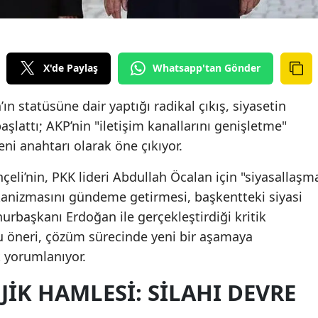
X'de Paylaş
Whatsapp'tan Gönder
n statüsüne dair yaptığı radikal çıkış, siyasetin
şlattı; AKP’nin "iletişim kanallarını genişletme"
ni anahtarı olarak öne çıkıyor.
li’nin, PKK lideri Abdullah Öcalan için "siyasallaşm
anizmasını gündeme getirmesi, başkentteki siyasi
hurbaşkanı Erdoğan ile gerçekleştirdiği kritik
 öneri, çözüm sürecinde yeni bir aşamaya
k yorumlanıyor.
JIK HAMLESI: SILAHI DEVRE