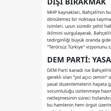
DIŞI BIRAKMAK
MHP kaynakları, Bahçeli’nin bu 
dönülemez bir noktaya taşıma s
isimleri, uzun süredir şehit 
iklimini vurgulayarak, Bahçel
tedirginliği büyük oranda gid
"Terörsüz Türkiye" vizyonunu t
DEM PARTI: YAS
DEM Parti kanadı ise Bahçeli’n
gerekli olan "yol açıcı zemin"
yasal düzenlemelerin hayata g
sorumluluğu üstlenmeye hazır 
netleşmesinin süreci hızlandıra
bu hamlenin hem örgüt üzerind