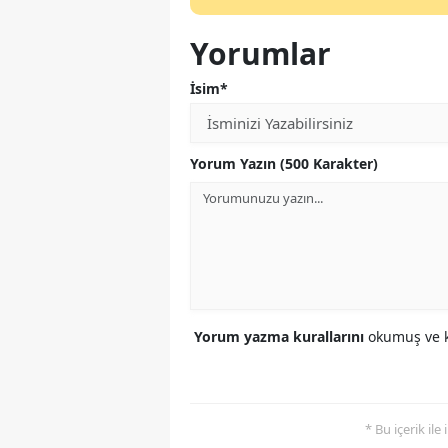
Yorumlar
İsim*
Yorum Yazın (500 Karakter)
Yorum yazma kurallarını
okumuş ve k
* Bu içerik ile