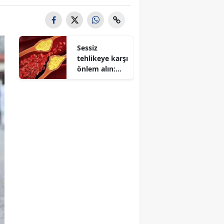
Sessiz
tehlikeye karşı
önlem alın:
Kolesterolü
dengelemek
için bilmeniz
gerekenler