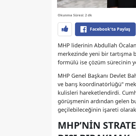
Okunma Süresi: 2 dk
Facebook'ta Paylaş
MHP liderinin Abdullah Öcalan’ı
merkezinde yeni bir tartışma ba
formülü ise çözüm sürecinin ye
MHP Genel Başkanı Devlet Bahçe
ve barış koordinatörlüğü" mek
kulisleri hareketlendirdi. Cum
görüşmenin ardından gelen bu
geçilebileceğinin işareti olara
MHP’NIN STRATE