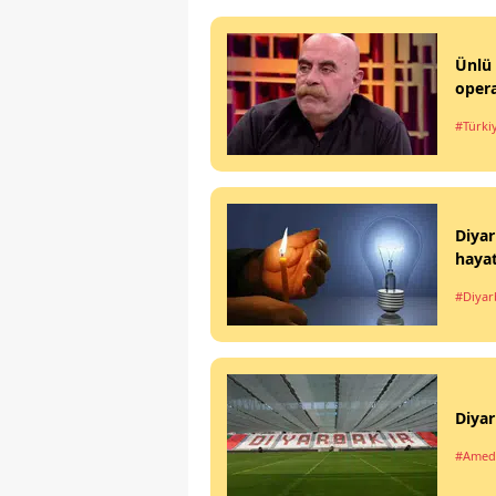
Ünlü 
opera
#Türki
Diyar
haya
#Diyar
Diyar
#Amed