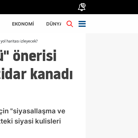
12
EKONOMİ
DÜNYA
TÜRKİYE
 yol haritası izleyecek?
" önerisi
tidar kanadı
çin "siyasallaşma ve
ki siyasi kulisleri