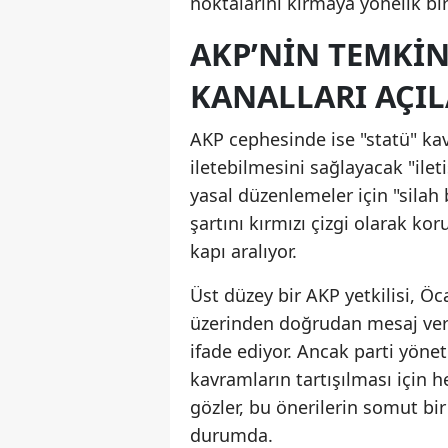
noktalarını kırmaya yönelik bir
AKP’NIN TEMKINL
KANALLARI AÇIL
AKP cephesinde ise "statü" ka
iletebilmesini sağlayacak "ilet
yasal düzenlemeler için "silah 
şartını kırmızı çizgi olarak ko
kapı aralıyor.
Üst düzey bir AKP yetkilisi, Öc
üzerinden doğrudan mesaj verme
ifade ediyor. Ancak parti yöne
kavramların tartışılması için 
gözler, bu önerilerin somut b
durumda.