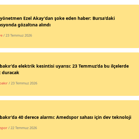
yönetmen Ezel Akay'dan şoke eden haber: Bursa'daki
syonda gözaltına alındı
ye
/ 23 Temmuz 2026
bakır’da elektrik kesintisi uyarısı: 23 Temmuz’da bu ilçelerde
t duracak
bakır
/ 23 Temmuz 2026
bakır’da 40 derece alarmı: Amedspor sahası için dev teknoloji
spor
/ 22 Temmuz 2026