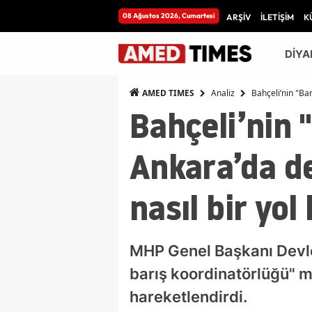
08 Ağustos 2026, Cumartesi
ARŞİV
İLETİŞİM
K
DİYA
Analiz
Bahçeli’nin "Bar
AMED TIMES
Bahçeli’nin 
Ankara’da de
nasıl bir yol
MHP Genel Başkanı Devlet
barış koordinatörlüğü" m
hareketlendirdi.