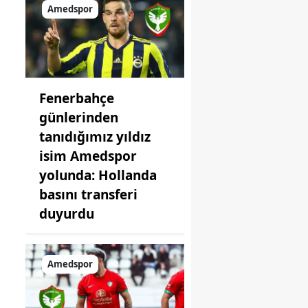
Amedspor
n
Fenerbahçe
günlerinden
tanıdığımız yıldız
isim Amedspor
yolunda: Hollanda
basını transferi
duyurdu
Amedspor