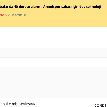
bakır’da 40 derece alarmı: Amedspor sahası için dev teknoloji
spor
/ 22 Temmuz 2026
abul etmiş sayılırsınız
GÖNDE