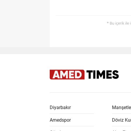
* Bu içerik ile
Diyarbakır
Manşetle
Amedspor
Döviz Kur