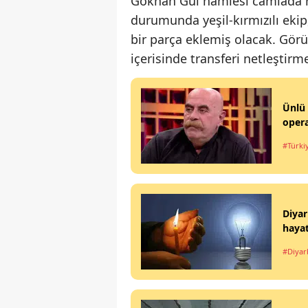
Gökhan Gül hamlesi camiada he
durumunda yeşil-kırmızılı ekip
bir parça eklemiş olacak. Görü
içerisinde transferi netleştirme
Ünlü 
opera
#Türki
Diyar
haya
#Diyar