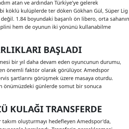
adım atan ve ardından Türkiye'ye gelerek
ibi köklü kulüplerde ter döken Gökhan Gül, Süper Lig
değil. 1.84 boyundaki başarılı ön libero, orta sahanı
lini hem de oyunun iki yönünü kullanabilme
RLIKLARI BAŞLADI
mesi bir yıl daha devam eden oyuncunun durumu,
k en önemli faktör olarak görülüyor. Amedspor
ervis şartlarını görüşmek üzere masaya oturdu.
arın önümüzdeki günlerde somut bir sonuca
ZÜ KULAĞI TRANSFERDE
 bir takım oluşturmayı hedefleyen Amedspor'da,