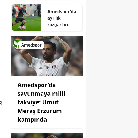
Galatasaraylı
Amedspor'da
yıldız için geri
ayrılık
sayım başladı
rüzgarları:
Asist kralı
Süper Lig
yolcusu
Amedspor
Amedspor’da
savunmaya milli
takviye: Umut
8
Meraş Erzurum
kampında