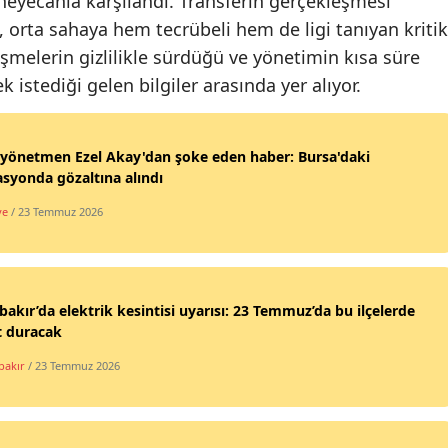
yecanla karşılandı. Transferin gerçekleşmesi
, orta sahaya hem tecrübeli hem de ligi tanıyan kritik
şmelerin gizlilikle sürdüğü ve yönetimin kısa süre
k istediği gelen bilgiler arasında yer alıyor.
yönetmen Ezel Akay'dan şoke eden haber: Bursa'daki
syonda gözaltına alındı
ye
/ 23 Temmuz 2026
bakır’da elektrik kesintisi uyarısı: 23 Temmuz’da bu ilçelerde
t duracak
bakır
/ 23 Temmuz 2026