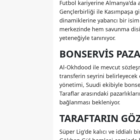
Futbol kariyerine Almanya'da 
Gençlerbirliği ile Kasımpaşa g
dinamiklerine yabancı bir isim 
merkezinde hem savunma disip
yeteneğiyle tanınıyor.
BONSERVIS PAZA
Al-Okhdood ile mevcut sözleş
transferin seyrini belirleyece
yönetimi, Suudi ekibiyle bons
Taraflar arasındaki pazarlıkl
bağlanması bekleniyor.
TARAFTARIN GÖ
Süper Lig'de kalıcı ve iddialı