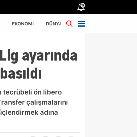
12
EKONOMİ
DÜNYA
TÜRKİYE
Lig ayarında
basıldı
 tecrübeli ön libero
Transfer çalışmalarını
 güçlendirmek adına