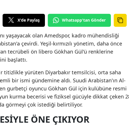
X'de Paylaş
Whatsapp'tan Gönder
anı yaşayacak olan Amedspor, kadro mühendisliği
istan'a çevirdi. Yeşil-kırmızılı yönetim, daha önce
ıyan tecrübeli ön libero Gökhan Gül'ü renklerine
ni başlattı.
r titizlikle yürüten Diyarbakır temsilcisi, orta saha
mli bir ismi gündemine aldı. Suudi Arabistan'ın Al-
n gurbetçi oyuncu Gökhan Gül için kulübüne resmi
, oyun kurma becerisi ve fiziksel gücüyle dikkat çeken 2
görmeyi çok istediği belirtiliyor.
ESIYLE ÖNE ÇIKIYOR