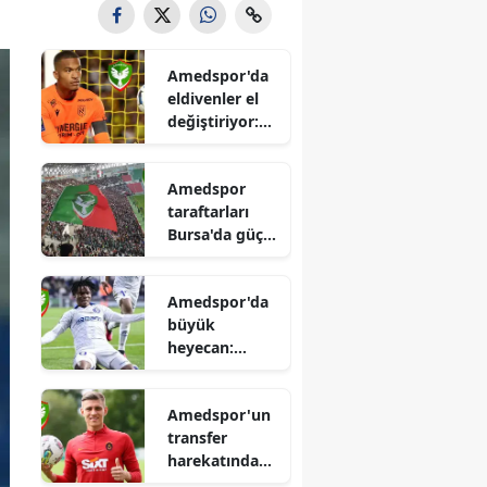
Amedspor'da
eldivenler el
değiştiriyor:
Fransız devi
Nantes'in
Amedspor
yıldızı yola
taraftarları
çıktı
Bursa'da güç
birliğine gitti:
Barikat ve Mor
Amedspor'da
Barikat
büyük
sahneye çıktı
heyecan:
Bundesliga'nın
yıldız golcüsü
Amedspor'un
için düğmeye
transfer
basıldı
harekatında
sürpriz hedef: