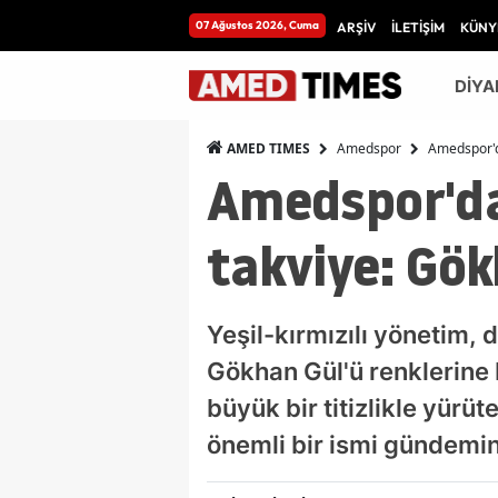
07 Ağustos 2026, Cuma
ARŞİV
İLETİŞİM
KÜNY
DİYA
Amedspor
Amedspor'd
AMED TIMES
Amedspor'da
takviye: Gök
Yeşil-kırmızılı yönetim, 
Gökhan Gül'ü renklerine b
büyük bir titizlikle yürü
önemli bir ismi gündemin