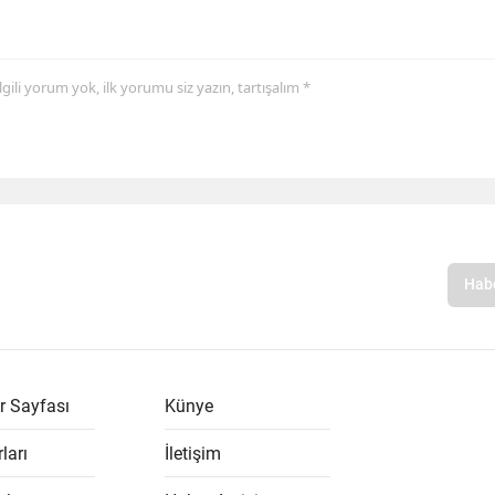
 ilgili yorum yok, ilk yorumu siz yazın, tartışalım *
r Sayfası
Künye
ları
İletişim