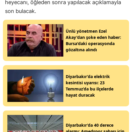
heyecanı, öğleden sonra yapılacak açıklamayla
son bulacak.
Ünlü yönetmen Ezel
Akay'dan şoke eden haber:
Bursa'daki operasyonda
gözaltına alındı
Diyarbakır’da elektrik
kesintisi uyarısı: 23
Temmuz’da bu ilçelerde
hayat duracak
Diyarbakır’da 40 derece
alarmı: Amedspor sahası için