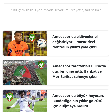
* Bu içerik ile ilgili yorum yok, ilk yorumu siz yazın, tartışalım *
Amedspor'da eldivenler el
değiştiriyor: Fransız devi
Nantes'in yıldızı yola çıktı
Amedspor taraftarları Bursa'da
güç birliğine gitti: Barikat ve
Mor Barikat sahneye çıktı
Amedspor'da büyük heyecan:
Bundesliga'nın yıldız golcüsü
için düğmeye basıldı