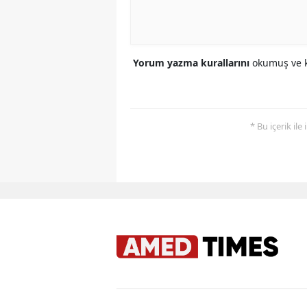
Yorum yazma kurallarını
okumuş ve k
* Bu içerik ile