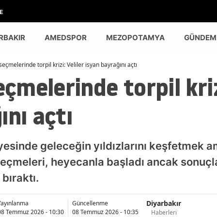
E
RBAKIR
AMEDSPOR
MEZOPOTAMYA
GÜNDEM
çmelerinde torpil krizi: Veliler isyan bayrağını açtı
melerinde torpil krizi
ını açtı
inde geleceğin yıldızlarını keşfetmek am
seçmeleri, heyecanla başladı ancak sonuçları
 bıraktı.
Diyarbakır
Yayınlanma
Güncellenme
08 Temmuz 2026 - 10:30
08 Temmuz 2026 - 10:35
Haberleri