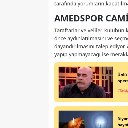
tarafında yorumların kapatılma
AMEDSPOR CAMI
Taraftarlar ve veliler, kulübün
önce aydınlatılmasını ve seçme 
dayandırılmasını talep ediyor.
yapıp yapmayacağı ise merakla
Ünlü 
opera
#Türki
Diyar
haya