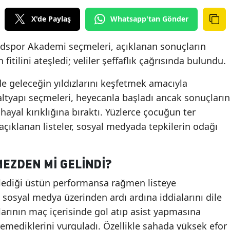
X'de Paylaş
Whatsapp'tan Gönder
dspor Akademi seçmeleri, açıklanan sonuçların
itilini ateşledi; veliler şeffaflık çağrısında bulundu.
geleceğin yıldızlarını keşfetmek amacıyla
 altyapı seçmeleri, heyecanla başladı ancak sonuçların
r hayal kırıklığına bıraktı. Yüzlerce çocuğun ter
çıklanan listeler, sosyal medyada tepkilerin odağı
EZDEN MI GELINDI?
lediği üstün performansa rağmen listeye
r, sosyal medya üzerinden ardı ardına iddialarını dile
larının maç içerisinde gol atıp asist yapmasına
ediklerini vurguladı. Özellikle sahada yüksek efor