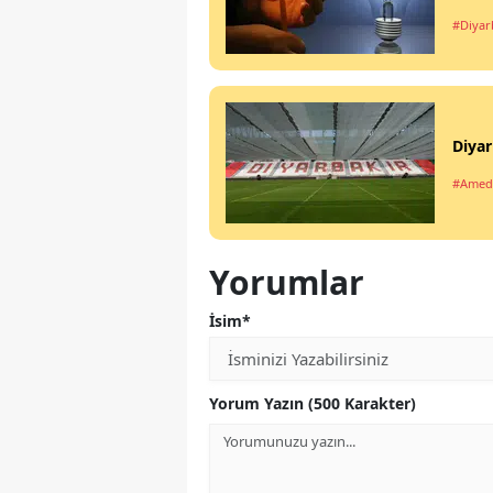
#Diyar
Diyar
#Amed
Yorumlar
İsim*
Yorum Yazın (500 Karakter)