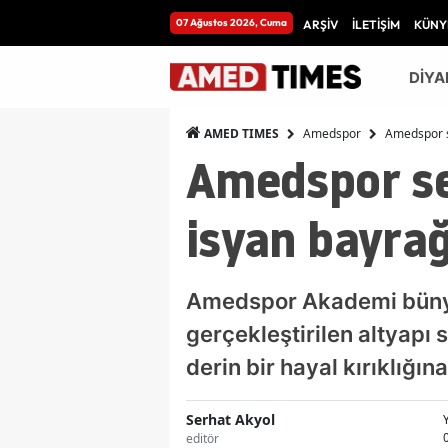
07 Ağustos 2026, Cuma
ARŞİV
İLETİŞİM
KÜNY
DİYA
Amedspor
Amedspor se
AMED TIMES
Amedspor seç
isyan bayrağ
Amedspor Akademi bünyes
gerçekleştirilen altyapı 
derin bir hayal kırıklığına
Serhat Akyol
editör