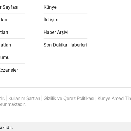
r Sayfası
Künye
ları
İletişim
tları
Haber Arşivi
atları
Son Dakika Haberleri
rumu
Eczaneler
 Kullanım Şartları | Gizlilik ve Çerez Politikası | Künye Amed Times
orunmaktadır.
klıdır.