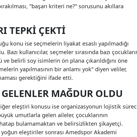
ırakılması, "başarı kriteri ne?" sorusunu akıllara
I TEPKI ÇEKTI
uğu konu ise seçmelerin liyakat esaslı yapılmadığı
du. Bazı kullanıcılar, seçmeler sırasında bazı çocukları
ve belirli soy isimlerin ön plana çıkarıldığını öne
elerin yapılmasının bir anlamı yok" diyen veliler,
aması gerektiğini ifade etti.
N GELENLER MAĞDUR OLDU
diğer eleştiri konusu ise organizasyonun lojistik sürec
büyük umutlarla gelen aileler, çocuklarının
atap bulamamaktan ve belirsizlikten şikayetçi.
 yoğun eleştiriler sonrası Amedspor Akademi