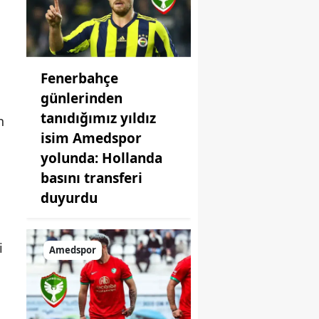
Fenerbahçe
günlerinden
tanıdığımız yıldız
n
isim Amedspor
yolunda: Hollanda
basını transferi
duyurdu
i
Amedspor