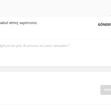
abul etmiş sayılırsınız
GÖNDE
 ilgili yorum yok, ilk yorumu siz yazın, tartışalım *