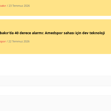
bakır
/ 23 Temmuz 2026
bakır’da 40 derece alarmı: Amedspor sahası için dev teknoloji
spor
/ 22 Temmuz 2026