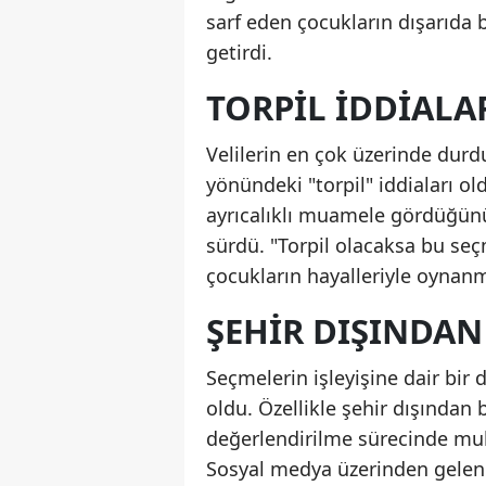
sarf eden çocukların dışarıda b
getirdi.
TORPIL IDDIALAR
Velilerin en çok üzerinde durd
yönündeki "torpil" iddiaları ol
ayrıcalıklı muamele gördüğünü 
sürdü. "Torpil olacaksa bu seçm
çocukların hayalleriyle oynanm
ŞEHIR DIŞINDA
Seçmelerin işleyişine dair bir 
oldu. Özellikle şehir dışından 
değerlendirilme sürecinde muh
Sosyal medya üzerinden gelen