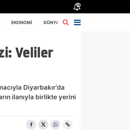
12
EKONOMİ
DÜNYA
TÜRKİYE
: Veliler
acıyla Diyarbakır’da
n ilanıyla birlikte yerini