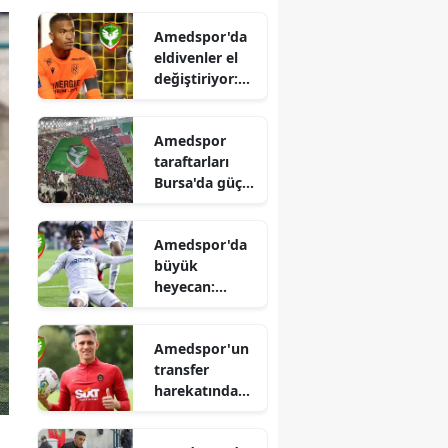
Amedspor'da
eldivenler el
değiştiriyor:
Fransız devi
Nantes'in
Amedspor
yıldızı yola
taraftarları
çıktı
Bursa'da güç
birliğine gitti:
Barikat ve Mor
Amedspor'da
Barikat
büyük
sahneye çıktı
heyecan:
Bundesliga'nın
yıldız golcüsü
Amedspor'un
için düğmeye
transfer
basıldı
harekatında
sürpriz hedef:
Galatasaraylı