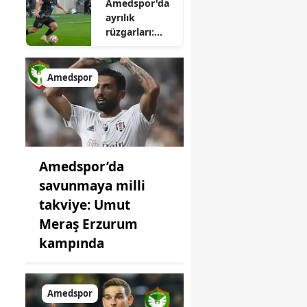
Amedspor'da
yıldız için geri
ayrılık
sayım başladı
rüzgarları:
Asist kralı
Süper Lig
yolcusu
Amedspor
Amedspor’da
savunmaya milli
takviye: Umut
Meraş Erzurum
kampında
Amedspor