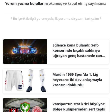
Yorum yazma kurallarını
okumuş ve kabul etmiş sayılırsınız
* Bu içerik ile ilgili yorum yok, ilk yorumu siz yazın, tartışalım *
Eğlence kana bulandı: Sefo
konserinde bıçaklı saldırıya
uğrayan genç hastanede can
verdi
Mardin 1969 Spor'da 1. Lig
heyecanı: İki dev anlaşmayla
kasasını doldurdu
Vanspor'un stat krizi büyüyor:
Bölge kulüplerinden sert tepki