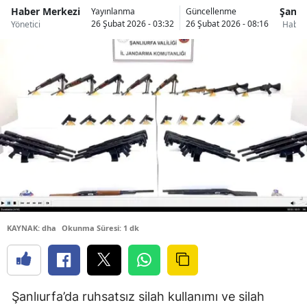
Haber Merkezi
Şanlı
Yayınlanma
Güncellenme
26 Şubat 2026 - 03:32
26 Şubat 2026 - 08:16
Yönetici
Haberl
KAYNAK: dha
Okunma Süresi: 1 dk
Şanlıurfa’da ruhsatsız silah kullanımı ve silah