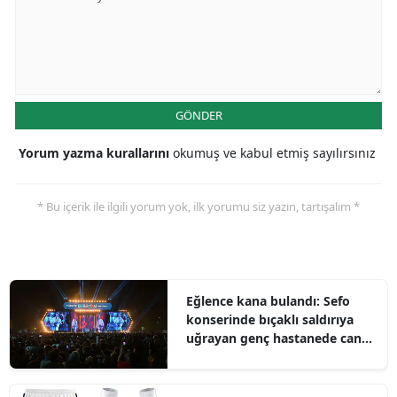
GÖNDER
Yorum yazma kurallarını
okumuş ve kabul etmiş sayılırsınız
* Bu içerik ile ilgili yorum yok, ilk yorumu siz yazın, tartışalım *
Eğlence kana bulandı: Sefo
konserinde bıçaklı saldırıya
uğrayan genç hastanede can
verdi